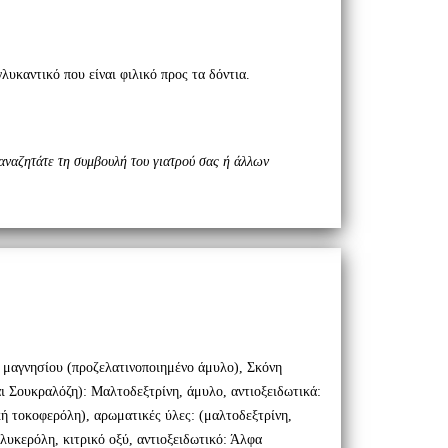
λυκαντικό που είναι φιλικό προς τα δόντια.
αναζητ
ά
τε τη συμβουλή του γιατρού σας ή άλλων
υ μαγνησίου (προζελατινοποιημένο άμυλο), Σκόνη
ι Σουκραλόζη): Μαλτοδεξτρίνη, άμυλο, αντιοξειδωτικά:
ή τοκοφερόλη), αρωματικές ύλες: (μαλτοδεξτρίνη,
γλυκερόλη, κιτρικό οξύ, αντιοξειδωτικό: Άλφα