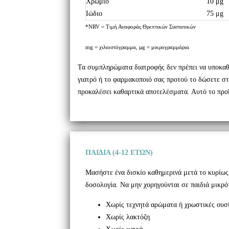
Χρώμιο
10 μg
Ιώδιο
75 μg
*NRV = Τιμή Αναφοράς Θρεπτικών Συστατικών
mg = χιλιοστόγραμμα, µg = μικρογραμμάρια
Τα συμπληρώματα διατροφής δεν πρέπει να υποκαθι
γιατρό ή το φαρμακοποιό σας προτού το δώσετε στο
προκαλέσει καθαρτικά αποτελέσματα. Αυτό το προϊό
ΠΑΙΔΙΑ (4-12 ΕΤΩΝ)
Μασήστε ένα δισκίο καθημερινά μετά το κυρίως 
δοσολογία. Να μην χορηγούνται σε παιδιά μικρό
Χωρίς τεχνητά αρώματα ή χρωστικές ουσί
Χωρίς λακτόζη