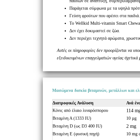
παιδιών σε ανάπτυξη, συμπεριλαμβανομ
Παράγεται σύμφωνα με τα υψηλά πρότ
Γεύση φρούτων που αρέσει στα παιδιά.
Το Wellkid Multi-vitamin Smart Chewab
Δεν έχει δοκιμαστεί σε ζώα.
Δεν περιέχει τεχνητά αρώματα, χρωστικ
Αυτές οι πληροφορίες δεν προορίζονται να υπ
εξειδικευμένων επαγγελματιών υγείας σχετικά 
Μασώμενα δισκία βιταμινών, μετάλλων και ελα
Διατροφικές Ανάλυση
Ανά ένα
114 m
Κόνις από έλαιο λιναρόσπορου
Βιταμίνη Α (1333 IU)
10 µg
2 mg
Βιταμίνη D (ως D3 400 IU)
Βιταμίνη Ε (φυσική πηγή)
10 mg 