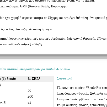
ένων των βιταμινών που συνιστά το Υπουργείο Υγείας για τα παιδιά.
υπα ποιότητας GMP (Κανόνες Καλής Παραγωγής).
le έχει χαμηλή περιεκτικότητα σε ζάχαρη και περιέχει ξυλιτόλη, ένα φυσικό γ
ές ουσίες, λακτόζη, γλουτένη ή μαγιά.
οκαταστήσουν επαγγελματικές ιατρικές συμβουλές, διάγνωση ή θεραπεία. Πάντα 
με οποιαδήποτε ιατρική πάθηση.
ίου φυτικού λιναρόσπορου για παιδιά 4-12 ετών
Συστατικά
 (1) δισκίο
% ΣΗΔ*
g
–
Γλυκαντικές ουσίες: Υδροξείδιο το
50
λιναρόσπορου (Φορείς: Ξυλιτόλη κα
200
Παλμιτικό ασκορβύλιο, μικτή φυσικ
83
α-TE
κόμμι ακακίας, ζάχαρη, τριακετική 