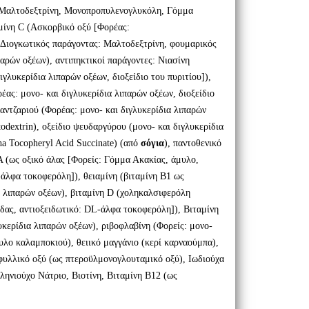
 Μαλτοδεξτρίνη, Μονοπροπυλενογλυκόλη, Γόμμα
μίνη C (Ασκορβικό οξύ [Φορέας:
Διογκωτικός παράγοντας: Μαλτοδεξτρίνη, φουμαρικός
παρών οξέων), αντιπηκτικοί παράγοντες: Νιασίνη
ιγλυκερίδια λιπαρών οξέων, διοξείδιο του πυριτίου]),
έας: μονο- και διγλυκερίδια λιπαρών οξέων, διοξείδιο
παντζαριού (Φορέας: μονο- και διγλυκερίδια λιπαρών
todextrin), οξείδιο ψευδαργύρου (μονο- και διγλυκερίδια
ha Tocopheryl Acid Succinate) (από
σόγια
), παντοθενικό
Α (ως οξικό άλας [Φορείς: Γόμμα Ακακίας, άμυλο,
-άλφα τοκοφερόλη]), θειαμίνη (βιταμίνη Β1 ως
α λιπαρών οξέων), βιταμίνη D (χοληκαλσιφερόλη
ίδας, αντιοξειδωτικό: DL-άλφα τοκοφερόλη]), Βιταμίνη
υκερίδια λιπαρών οξέων), ριβοφλαβίνη (Φορείς: μονο-
υλο καλαμποκιού), θειικό μαγγάνιο (κερί καρναούμπα),
 φυλλικό οξύ (ως πτεροϋλμονογλουταμικό οξύ), Ιωδιούχα
ηνιούχο Νάτριο, Βιοτίνη, Βιταμίνη Β12 (ως