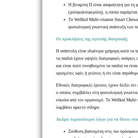
Η βιταμίνη D είναι απαραίτητη για τη 
(χοληκαλσιφερόλη), η οποία παράγεται
Το Wellkid Multi-vitamin Smart Chewab
φυσιολογική γνωστική ανάπτυξη των πα
Οι προκλήσεις της υγιεινής διατροφής
Η ανάπτυξη είναι ιδιαίτερα γρήγορη κατά τα 
τα παιδιά έχουν υψηλές διατροφικές ανάγκες
και είναι πολύ συνηθισμένο τα παιδιά να είνα
ορισμένες υφές ή γεύσεις ή ότι είναι απρόθυμ
Εθνικές διατροφικές έρευνες έχουν δείξει ότι
ο οποίος συμβάλλει στη φυσιολογική γνωστική
εύκολα από τον οργανισμό. Το Wellkid Multi-
λαμβάνει αρκετό σίδηρο.
Ακόμα περισσότεροι λόγοι για να δίνετε στ
Σύνθεση βασισμένη στις πιο πρόσφατες