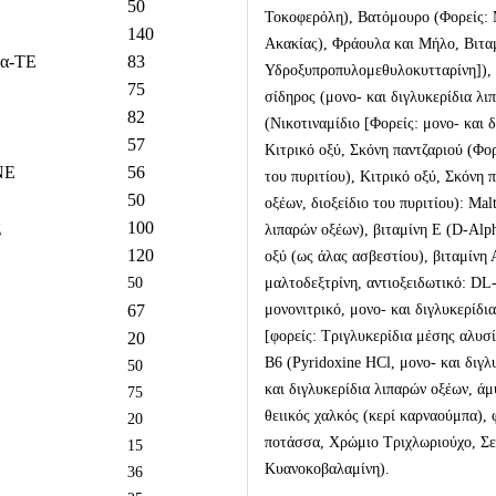
50
Τοκοφερόλη), Βατόμουρο (Φορείς:
140
Ακακίας), Φράουλα και Μήλο, Βιτα
 α-TE
83
Υδροξυπροπυλομεθυλοκυτταρίνη]), 
75
σίδηρος (μονο- και διγλυκερίδια λι
82
(Νικοτιναμίδιο [Φορείς: μονο- και δ
57
Κιτρικό οξύ, Σκόνη παντζαριού (Φορ
ΝΕ
56
του πυριτίου), Κιτρικό οξύ, Σκόνη 
50
οξέων, διοξείδιο του πυριτίου): Mal
g
100
λιπαρών οξέων), βιταμίνη Ε (D-Alp
120
οξύ (ως άλας ασβεστίου), βιταμίνη 
50
μαλτοδεξτρίνη, αντιοξειδωτικό: DL
67
μονονιτρικό, μονο- και διγλυκερίδι
[φορείς: Τριγλυκερίδια μέσης αλυσ
20
Β6 (Pyridoxine HCl, μονο- και διγλ
50
και διγλυκερίδια λιπαρών οξέων, άμ
75
θειικός χαλκός (κερί καρναούμπα),
20
ποτάσσα, Χρώμιο Τριχλωριούχο, Σελ
15
Κυανοκοβαλαμίνη).
36