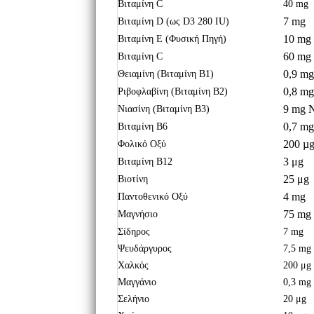
Βιταμίνη C
40 mg
7 mg
Βιταμίνη
D
(
ως
D
3 280
IU
)
10 mg
Βιταμίνη
E (
Φυσική Πηγή
)
60 mg
Βιταμίνη
C
0,9 mg
Θειαμίνη (Βιταμίνη B1)
0,8 mg
Ριβοφλαβίνη
(
Βιταμίνη
B2)
9 mg 
Νιασίνη
(
Βιταμίνη
B3)
0,7 mg
Βιταμίνη
B6
200 µ
Φoλικό Οξύ
3 μg
Βιταμίνη
B12
25 μg
Βιοτίνη
4 mg
Παντοθενικό Οξύ
75 mg
Μαγνήσιο
Σίδηρος
7 mg
Ψευδάργυρος
7,5 mg
Χαλκός
200 μg
Μαγγάνιο
0,3 mg
Σελήνιο
20 μg