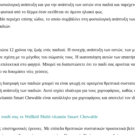
φυσιολογική ανάπτυξη και για την ανάπτυξη των οστών στα παιδιά και παρέχε
 φυσικά από το δέρμα όταν εκτίθεται σε άμεσο ηλιακό φως.
le περιέχει επίσης ιώδιο, το οποίο συμβάλλει στη φυσιολογική ανάπτυξη των
ιδιών.
πρώτα 12 χρόνια της ζωής ενός παιδιού. Η συνεχής ανάπτυξη των οστών, των μ
 σε σχέση με το μέγεθος του σώματός τους. Η ικανοποίηση αυτών των απαιτή
ι επιλεκτικά στο φαγητό. Μπορεί να διαπιστώσετε ότι το παιδί σας αρνείται ν
ο να δοκιμάσει νέες γεύσεις.
 η διατροφή των παιδιών μπορεί να είναι φτωχή σε ορισμένα θρεπτικά συστατικ
 ανάπτυξη των παιδιών. Αυτό ισχύει ιδιαίτερα για τους χορτοφάγους, καθώς
vitamin Smart Chewable είναι κατάλληλο για χορτοφάγους και αποτελεί τον ιδ
ο παιδί σας το Wellkid Multi-vitamin Smart Chewable
 επιστημονικές έρευνες. Με επίπεδα θρεπτικών συστατικών προσεκτικά βελτι