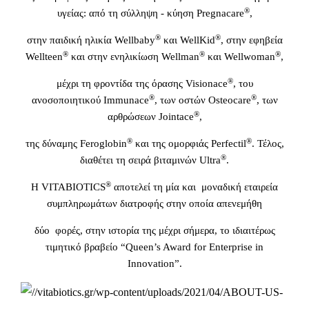
®
υγείας: από τη σύλληψη - κύηση Pregnacare
,
®
®
στην παιδική ηλικία Wellbaby
και WellKid
, στην εφηβεία
®
®
®
Wellteen
και στην ενηλικίωση Wellman
και Wellwoman
,
®
μέχρι τη φροντίδα της όρασης Visionace
, του
®
®
ανοσοποιητικού Ιmmunace
, των οστών Osteocare
, των
®
αρθρώσεων Jointace
,
®
®
της δύναμης Feroglobin
και της ομορφιάς Perfectil
. Τέλος,
®
διαθέτει τη σειρά βιταμινών Ultra
.
®
H VITABIOTICS
αποτελεί τη μία και μοναδική εταιρεία
συμπληρωμάτων διατροφής στην οποία απενεμήθη
δύο φορές, στην ιστορία της μέχρι σήμερα, το ιδιαιτέρως
τιμητικό βραβείο “Queen’s Award for Enterprise in
Innovation”.