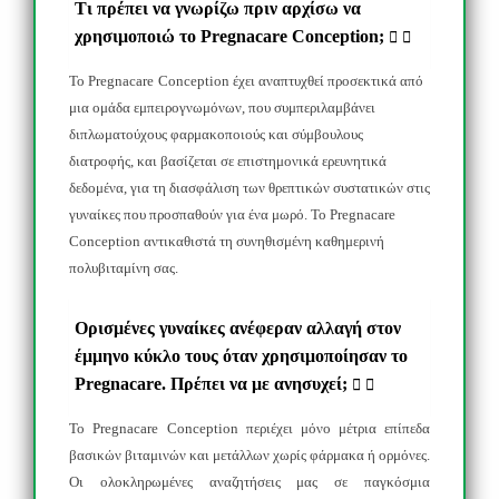
Τι πρέπει να γνωρίζω πριν αρχίσω να
χρησιμοποιώ το Pregnacare Conception;
Το
Pregnacare
Conception
έχει αναπτυχθεί προσεκτικά από
μια ομάδα εμπειρογνωμόνων, που συμπεριλαμβάνει
διπλωματούχους φαρμακοποιούς και σύμβουλους
διατροφής, και βασίζεται σε επιστημονικά ερευνητικά
δεδομένα, για τη διασφάλιση των θρεπτικών συστατικών στις
γυναίκες που προσπαθούν για ένα μωρό. Το
Pregnacare
Conception
αντικαθιστά τη συνηθισμένη καθημερινή
πολυβιταμίνη σας.
Ορισμένες γυναίκες ανέφεραν αλλαγή στον
έμμηνο κύκλο τους όταν χρησιμοποίησαν το
Pregnacare. Πρέπει να με ανησυχεί;
Το
Pregnacare
Conception
περιέχει μόνο μέτρια επίπεδα
βασικών βιταμινών και μετάλλων χωρίς φάρμακα ή ορμόνες.
Οι ολοκληρωμένες αναζητήσεις μας σε παγκόσμια