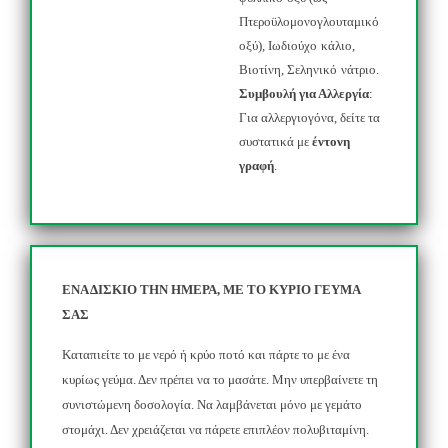
Πτεροϋλομονογλουταμικό
οξύ
),
Ιωδιούχο
κάλιο
,
Βιοτίνη
,
Σεληνικό
νάτριο
.
Συμβουλή για Αλλεργία
:
Για αλλεργιογόνα, δείτε τα
συστατικά με
έντονη
γραφή
.
ΕΝΑ ΔΙΣΚΙΟ ΤΗΝ ΗΜΕΡΑ, ΜΕ ΤΟ ΚΥΡΙΟ ΓΕΥΜΑ
ΣΑΣ
Καταπιείτε το με νερό ή κρύο ποτό και πάρτε το με ένα
κυρίως γεύμα. Δεν πρέπει να το μασάτε. Μην υπερβαίνετε τη
συνιστώμενη δοσολογία. Να λαμβάνεται μόνο με γεμάτο
στομάχι. Δεν χρειάζεται να πάρετε επιπλέον πολυβιταμίνη.