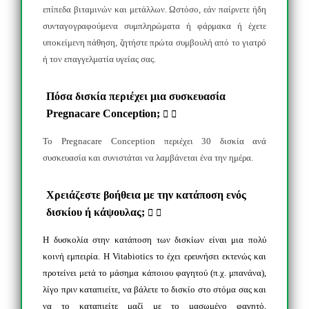
επίπεδα βιταμινών και μετάλλων. Ωστόσο, εάν παίρνετε ήδη
συνταγογραφούμενα συμπληρώματα ή φάρμακα ή έχετε
υποκείμενη πάθηση, ζητήστε πρώτα συμβουλή από το γιατρό
ή τον επαγγελματία υγείας σας.
Πόσα δισκία περιέχει μια συσκευασία
Pregnacare Conception;
Το
Pregnacare
Conception
περιέχει 30 δισκία ανά
συσκευασία και συνιστάται να λαμβάνεται ένα την ημέρα.
Χρειάζεστε βοήθεια με την κατάποση ενός
δισκίου ή κάψουλας;
Η δυσκολία στην κατάποση των δισκίων είναι μια πολύ
κοινή εμπειρία. Η
Vitabiotics
το έχει ερευνήσει εκτενώς και
προτείνει μετά το μάσημα κάποιου φαγητού (π.χ. μπανάνα),
λίγο πριν καταπιείτε, να βάλετε το δισκίο στο στόμα σας και
να το καταπιείτε μαζί με το μασωμένο φαγητό,