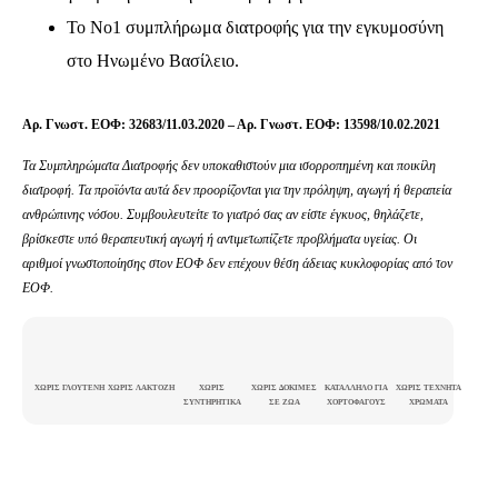
Το Νο1 συμπλήρωμα διατροφής για την εγκυμοσύνη
στο Ηνωμένο Βασίλειο.
Αρ. Γνωστ. ΕΟΦ: 32683/11.03.2020 – Αρ. Γνωστ. ΕΟΦ: 13598/10.02.2021
Τα Συμπληρώματα Διατροφής δεν υποκαθιστούν μια ισορροπημένη και
ποικίλη
διατροφή. Τα προϊόντα αυτά δεν προορίζονται για την πρόληψη, αγωγή ή θεραπεία
ανθρώπινης νόσου. Συμβουλευτείτε το γιατρό σας αν είστε έγκυος, θηλάζετε,
βρίσκεστε υπό θεραπευτική αγωγή ή αντιμετωπίζετε προβλήματα υγείας. Οι
αριθμοί γνωστοποίησης στον ΕΟΦ δεν επέχουν θέση άδειας κυκλοφορίας από τον
ΕΟΦ.
ΧΩΡΙΣ ΓΛΟΥΤΕΝΗ
ΧΩΡΙΣ ΛΑΚΤΟΖΗ
ΧΩΡΙΣ
ΧΩΡΙΣ ΔΟΚΙΜΕΣ
ΚΑΤΑΛΛΗΛΟ ΓΙΑ
ΧΩΡΙΣ ΤΕΧΝΗΤΑ
ΣΥΝΤΗΡΗΤΙΚΑ
ΣΕ ΖΩΑ
ΧΟΡΤΟΦΑΓΟΥΣ
ΧΡΩΜΑΤΑ