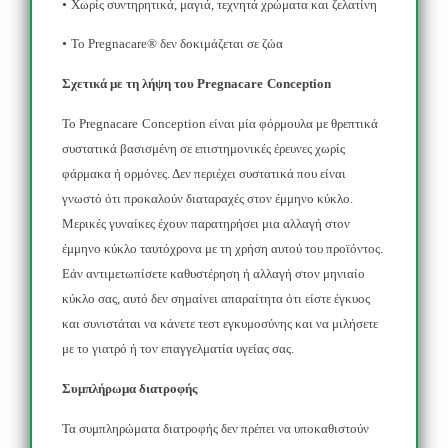
•
Χωρίς συντηρητικά, μαγιά, τεχνητά χρώματα και ζελατίνη
•
Το
Pregnacare
® δεν δοκιμάζεται σε ζώα
Σχετικά με τη λήψη του
Pregnacare
Conception
Το
Pregnacare
Conception
είναι μία φόρμουλα με θρεπτικά
συστατικά βασισμένη σε επιστημονικές έρευνες χωρίς
φάρμακα ή ορμόνες. Δεν περιέχει συστατικά που είναι
γνωστό ότι προκαλούν διαταραχές στον έμμηνο κύκλο.
Μερικές γυναίκες έχουν παρατηρήσει μια αλλαγή στον
έμμηνο κύκλο ταυτόχρονα με τη χρήση αυτού του προϊόντος.
Εάν αντιμετωπίσετε καθυστέρηση ή αλλαγή στον μηνιαίο
κύκλο σας, αυτό δεν σημαίνει απαραίτητα ότι είστε έγκυος
και συνιστάται να κάνετε τεστ εγκυμοσύνης και να μιλήσετε
με το γιατρό ή τον επαγγελματία υγείας σας.
Συμπλήρωμα διατροφής
Τα συμπληρώματα διατροφής δεν πρέπει να υποκαθιστούν