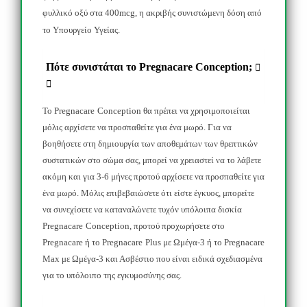
φυλλικό οξύ στα 400
mcg
, η ακριβής συνιστώμενη δόση από
το Υπουργείο Υγείας.
Πότε συνιστάται το Pregnacare Conception;
Το
Pregnacare
Conception
θα πρέπει να χρησιμοποιείται
μόλις αρχίσετε να προσπαθείτε για ένα μωρό. Για να
βοηθήσετε στη δημιουργία των αποθεμάτων των θρεπτικών
συστατικών στο σώμα σας, μπορεί να χρειαστεί να το λάβετε
ακόμη και για 3-6 μήνες προτού αρχίσετε να προσπαθείτε για
ένα μωρό. Μόλις επιβεβαιώσετε ότι είστε έγκυος, μπορείτε
να συνεχίσετε να καταναλώνετε τυχόν υπόλοιπα δισκία
Pregnacare
Conception
, προτού προχωρήσετε στο
Pregnacare
ή το
Pregnacare
Plus
με Ωμέγα-3 ή το
Pregnacare
Max
με Ωμέγα-3 και Ασβέστιο που είναι ειδικά σχεδιασμένα
για το υπόλοιπο της εγκυμοσύνης σας.