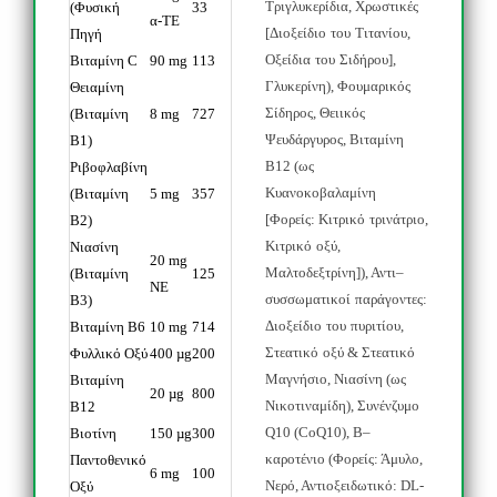
Τριγλυκερίδια
,
Χρωστικές
(Φυσική
33
α-TE
[
Διοξείδιο
του
Τιτανίου
,
Πηγή
Οξείδια
του
Σιδήρου
],
Βιταμίνη C
90 mg
113
Γλυκερίνη
),
Φουμαρικός
Θειαμίνη
Σίδηρος
,
Θειικός
(Βιταμίνη
8 mg
727
Ψευδάργυρος
,
Βιταμίνη
Β1)
Β
12 (
ως
Ριβοφλαβίνη
Κυανοκοβαλαμίνη
(Βιταμίνη
5 mg
357
[
Φορείς
:
Κιτρικό
τρινάτριο
,
Β2)
Κιτρικό
οξύ
,
Νιασίνη
20 mg
Μαλτοδεξτρίνη
]),
Αντι
–
(Βιταμίνη
125
NE
συσσωματικοί
παράγοντες
:
Β3)
Διοξείδιο
του
πυριτίου
,
Βιταμίνη B6
10 mg
714
Στεατικό
οξύ
&
Στεατικό
Φυλλικό Οξύ
400 µg
200
Μαγνήσιο
,
Νιασίνη
(
ως
Βιταμίνη
20 µg
800
Νικοτιναμίδη
),
Συνένζυμο
B12
Q10 (CoQ10),
Β
–
Βιοτίνη
150 µg
300
καροτένιο
(
Φορείς
:
Άμυλο
,
Παντοθενικό
6 mg
100
Νερό
,
Αντιοξειδωτικό
: DL-
Οξύ