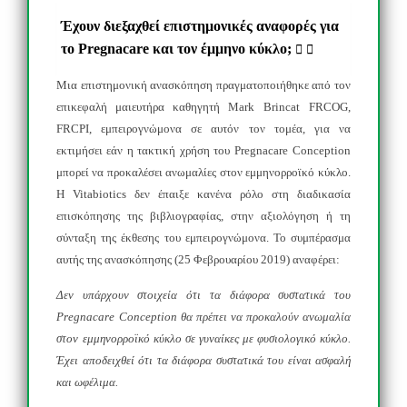
Έχουν διεξαχθεί επιστημονικές αναφορές για
το Pregnacare και τον έμμηνο κύκλο;
Μια επιστημονική ανασκόπηση πραγματοποιήθηκε από τον
επικεφαλή μαιευτήρα καθηγητή
Mark
Brincat
FRCOG
,
FRCPI
, εμπειρογνώμονα σε αυτόν τον τομέα, για να
εκτιμήσει εάν η τακτική χρήση του
Pregnacare
Conception
μπορεί να προκαλέσει ανωμαλίες στον εμμηνορροϊκό κύκλο.
Η
Vitabiotics
δεν έπαιξε κανένα ρόλο στη διαδικασία
επισκόπησης της βιβλιογραφίας, στην αξιολόγηση ή τη
σύνταξη της έκθεσης του εμπειρογνώμονα. Το συμπέρασμα
αυτής της ανασκόπησης (25 Φεβρουαρίου 2019) αναφέρει:
Δεν υπάρχουν στοιχεία ότι τα διάφορα συστατικά του
Pregnacare
Conception
θα πρέπει να προκαλούν ανωμαλία
στον
εμμηνορροϊκό κύκλο σε γυναίκες με φυσιολογικό κύκλο.
Έχει αποδειχθεί ότι τα διάφορα συστατικά του είναι ασφαλή
και ωφέλιμα.