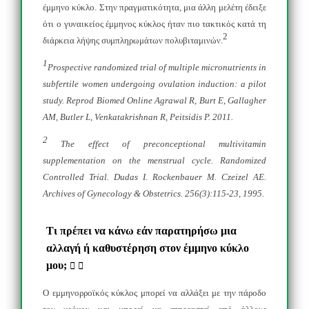
έμμηνο κύκλο. Στην πραγματικότητα, μια άλλη μελέτη έδειξε
ότι ο γυναικείος έμμηνος κύκλος ήταν πιο τακτικός κατά τη
2
διάρκεια λήψης συμπληρωμάτων πολυβιταμινών.
1
Prospective randomized trial of multiple micronutrients in
subfertile women undergoing ovulation induction: a pilot
study. Reprod Biomed Online Agrawal R, Burt E, Gallagher
AM, Butler L, Venkatakrishnan R, Peitsidis P. 2011.
2
The effect of preconceptional multivitamin
supplementation on the menstrual cycle. Randomized
Controlled Trial. Dudas I. Rockenbauer M. Czeizel AE.
Archives of Gynecology & Obstetrics. 256(3):115-23, 1995.
Τι πρέπει να κάνω εάν παρατηρήσω μια
αλλαγή ή καθυστέρηση στον έμμηνο κύκλο
μου;
Ο εμμηνορροϊκός κύκλος μπορεί να αλλάξει με την πάροδο