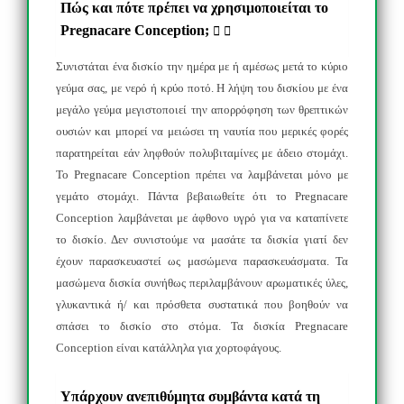
Πώς και πότε πρέπει να χρησιμοποιείται το
Pregnacare Conception;
Συνιστάται ένα δισκίο την ημέρα με ή αμέσως μετά το κύριο
γεύμα σας, με νερό ή κρύο ποτό. Η λήψη του δισκίου με ένα
μεγάλο γεύμα μεγιστοποιεί την απορρόφηση των θρεπτικών
ουσιών και μπορεί να μειώσει τη ναυτία που μερικές φορές
παρατηρείται εάν ληφθούν πολυβιταμίνες με άδειο στομάχι.
Το
Pregnacare
Conception
πρέπει να λαμβάνεται μόνο με
γεμάτο στομάχι. Πάντα βεβαιωθείτε ότι το
Pregnacare
Conception
λαμβάνεται με άφθονο υγρό για να καταπίνετε
το δισκίο. Δεν συνιστούμε να μασάτε τα δισκία γιατί δεν
έχουν παρασκευαστεί ως μασώμενα παρασκευάσματα. Τα
μασώμενα δισκία συνήθως περιλαμβάνουν αρωματικές ύλες,
γλυκαντικά ή/ και πρόσθετα συστατικά που βοηθούν να
σπάσει το δισκίο στο στόμα.
Τα δισκία Pregnacare
Conception είναι κατάλληλα για χορτοφάγους.
Υπάρχουν ανεπιθύμητα συμβάντα κατά τη