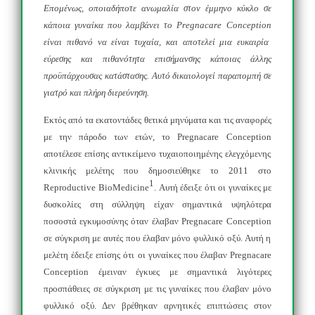
Επομένως, οποιαδήποτε ανωμαλία στον έμμηνο κύκλο σε
κάποια γυναίκα που λαμβάνει το
Pregnacare
Conception
είναι πιθανό να είναι τυχαία, και αποτελεί μια ευκαιρία
εύρεσης και πιθανότητα επισήμανσης κάποιας άλλης
προϋπάρχουσας κατάστασης. Αυτό δικαιολογεί παραπομπή σε
γιατρό και πλήρη διερεύνηση.
Εκτός από τα εκατοντάδες θετικά μηνύματα και τις αναφορές
με την πάροδο των ετών, το
Pregnacare
Conception
αποτέλεσε επίσης αντικείμενο τυχαιοποιημένης ελεγχόμενης
κλινικής μελέτης που δημοσιεύθηκε το 2011 στο
1
Reproductive
BioMedicine
. Αυτή έδειξε ότι οι γυναίκες με
δυσκολίες στη σύλληψη είχαν σημαντικά υψηλότερα
ποσοστά εγκυμοσύνης όταν έλαβαν
Pregnacare
Conception
σε σύγκριση με αυτές που έλαβαν μόνο φυλλικό οξύ. Αυτή η
μελέτη έδειξε επίσης ότι οι γυναίκες που έλαβαν
Pregnacare
Conception
έμειναν έγκυες με σημαντικά λιγότερες
προσπάθειες σε σύγκριση με τις γυναίκες που έλαβαν μόνο
φυλλικό οξύ. Δεν βρέθηκαν αρνητικές επιπτώσεις στον