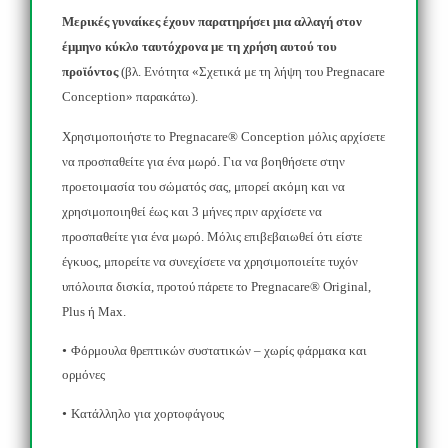
Μερικές γυναίκες έχουν παρατηρήσει μια αλλαγή στον
έμμηνο κύκλο ταυτόχρονα με τη χρήση αυτού του
προϊόντος
(βλ. Ενότητα «Σχετικά με τη λήψη του
Pregnacare
Conception
» παρακάτω).
Χρησιμοποιήστε το
Pregnacare
®
Conception
μόλις αρχίσετε
να προσπαθείτε για ένα μωρό. Για να βοηθήσετε στην
προετοιμασία του σώματός σας, μπορεί ακόμη και να
χρησιμοποιηθεί έως και 3 μήνες πριν αρχίσετε να
προσπαθείτε για ένα μωρό. Μόλις επιβεβαιωθεί ότι είστε
έγκυος, μπορείτε να συνεχίσετε να χρησιμοποιείτε τυχόν
υπόλοιπα δισκία, προτού πάρετε το
Pregnacare
®
Original
,
Plus
ή
Max
.
•
Φόρμουλα θρεπτικών συστατικών – χωρίς φάρμακα και
ορμόνες
•
Κατάλληλο για χορτοφάγους