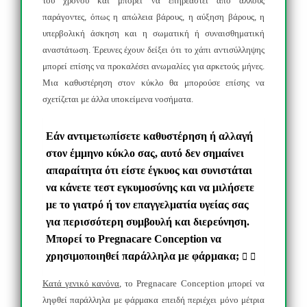
του χρόνου και μπορεί να επηρεαστεί από άλλους
παράγοντες, όπως η απώλεια βάρους, η αύξηση βάρους, η
υπερβολική άσκηση και η σωματική ή συναισθηματική
αναστάτωση. Έρευνες έχουν δείξει ότι το χάπι αντισύλληψης
μπορεί επίσης να προκαλέσει ανωμαλίες για αρκετούς μήνες.
Μια καθυστέρηση στον κύκλο θα μπορούσε επίσης να
σχετίζεται με άλλα υποκείμενα νοσήματα.
Εάν αντιμετωπίσετε καθυστέρηση ή αλλαγή
στον έμμηνο κύκλο σας, αυτό δεν σημαίνει
απαραίτητα ότι είστε έγκυος και συνιστάται
να κάνετε τεστ εγκυμοσύνης και να μιλήσετε
με το γιατρό ή τον επαγγελματία υγείας σας
για περισσότερη συμβουλή και διερεύνηση.
Μπορεί το Pregnacare Conception να
χρησιμοποιηθεί παράλληλα με φάρμακα;
Κατά γενικό κανόνα,
το
Pregnacare
Conception
μπορεί να
ληφθεί παράλληλα με φάρμακα επειδή περιέχει μόνο μέτρια