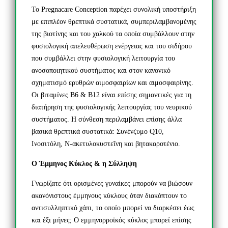
Το Pregnacare Conception παρέχει συνολική υποστήριξη
με επιπλέον θρεπτικά συστατικά, συμπεριλαμβανομένης
της βιοτίνης και του χαλκού τα οποία συμβάλλουν στην
φυσιολογική απελευθέρωση ενέργειας και του σιδήρου
που συμβάλλει στην φυσιολογική λειτουργία του
ανοσοποιητικού συστήματος και στον κανονικό
σχηματισμό ερυθρών αιμοσφαιρίων και αιμοσφαιρίνης.
Οι βιταμίνες B6 & B12 είναι επίσης σημαντικές για τη
διατήρηση της φυσιολογικής λειτουργίας του νευρικού
συστήματος. Η σύνθεση περιλαμβάνει επίσης άλλα
βασικά θρεπτικά συστατικά: Συνένζυμο Q10,
Ινοσιτόλη, Ν-ακετυλοκυστεΐνη και βητακαροτένιο.
Ο Έμμηνος Κύκλος & η Σύλληψη
Γνωρίζατε ότι ορισμένες γυναίκες μπορούν να βιώσουν
ακανόνιστους έμμηνους κύκλους όταν διακόπτουν το
αντισυλληπτικό χάπι, το οποίο μπορεί να διαρκέσει έως
και έξι μήνες; Ο εμμηνορροϊκός κύκλος μπορεί επίσης