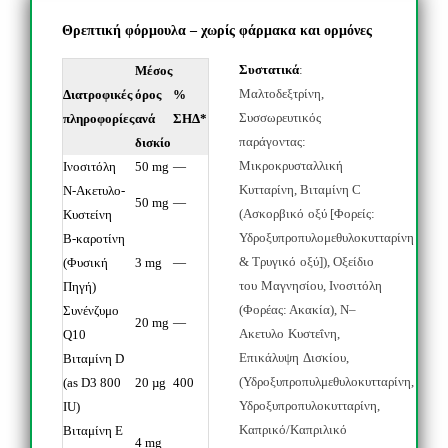
Θρεπτική φόρμουλα – χωρίς φάρμακα και ορμόνες
Συστατικά
:
Μέσος
Μαλτοδεξτρίνη
,
Διατροφικές
όρος
%
Συσσωρευτικός
πληροφορίες
ανά
ΣΗΔ*
παράγοντας
:
δισκίο
Μικροκρυσταλλική
Ινοσιτόλη
50 mg
—
Κυτταρίνη
,
Βιταμίνη
C
Ν-Ακετυλο-
50 mg
—
(
Ασκορβικό
οξύ
[
Φορείς
:
Κυστείνη
Υδροξυπροπυλομεθυλοκυτταρίνη
Β-καροτίνη
&
Τρυγικό
οξύ
]),
Οξείδιο
(Φυσική
3 mg
—
του
Μαγνησίου
,
Ινοσιτόλη
Πηγή)
(
Φορέας
:
Ακακία
),
Ν
–
Συνένζυμο
20 mg
—
Ακετυλο
Κυστεΐνη
,
Q10
Επικάλυψη
Δισκίου
,
Βιταμίνη D
(
Υδροξυπροπυλμεθυλοκυτταρίνη
,
(as D3 800
20 µg
400
Υδροξυπροπυλοκυτταρίνη
,
IU)
Καπρικό
/
Καπριλικό
Βιταμίνη E
4 mg