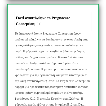
Γιατί αναπτύχθηκε το Pregnacare
Conception;
Τα διατροφικά δισκία
Pregnacare
Conception
έχουν
σχεδιαστεί ειδικά για να βοηθήσουν στην υποστήριξη μιας
υγιούς σύλληψης στις γυναίκες που προσπαθούν για ένα
μωρό. Η φόρμουλα έχει αναπτυχθεί με βάση παγκόσμιες
μελέτες που δείχνουν ότι ορισμένα θρεπτικά συστατικά
μπορούν να διαδραματίσουν σημαντικό ρόλο στην
οικοδόμηση των αποθεμάτων θρεπτικών συστατικών που
χρειάζονται για την εγκυμοσύνη και για να υποστηρίξουν
την καλή αναπαραγωγική υγεία. Το
Pregnacare
Conception
παρέχει μια προσεκτικά ισορροπημένη περιεκτική σύνθεση
ιχνοστοιχείων, συμπεριλαμβανομένων της Ινοσιτόλης,
Συνένζυμου
Q
10, Ν-ακετυλο Κυστεϊνης
και
Σελήνιο.
Η
φόρμο
υλα περιλαμβάνει επίσης βιταμίνες Β12 και
D
και