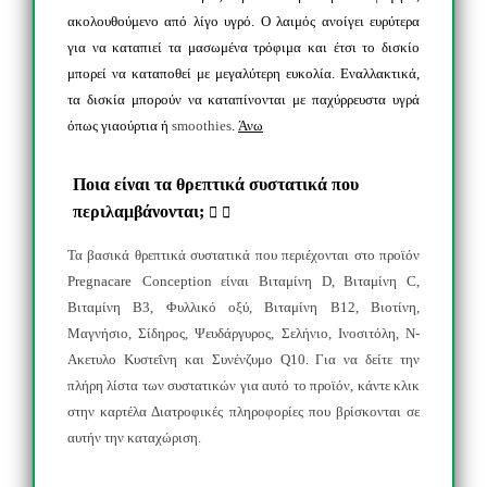
ακολουθούμενο από λίγο υγρό. Ο λαιμός ανοίγει ευρύτερα
για να καταπιεί τα μασωμένα τρόφιμα και έτσι το δισκίο
μπορεί να καταποθεί με μεγαλύτερη ευκολία. Εναλλακτικά,
τα δισκία μπορούν να καταπίνονται με παχύρρευστα υγρά
όπως γιαούρτια ή
smoothies
.
Άνω
Ποια είναι τα θρεπτικά συστατικά που
περιλαμβάνονται;
Τα βασικά θρεπτικά συστατικά που περιέχονται στο προϊόν
Pregnacare
Conception
είναι Βιταμίνη
D
, Βιταμίνη
C
,
Βιταμίνη Β3, Φυλλικό οξύ, Βιταμίνη Β12, Βιοτίνη,
Μαγνήσιο, Σίδηρος, Ψευδάργυρος, Σελήνιο, Ινοσιτόλη, Ν-
Ακετυλο Κυστεΐνη και Συνένζυμο
Q
10. Για να δείτε την
πλήρη λίστα των συστατικών για αυτό το προϊόν, κάντε κλικ
στην καρτέλα Διατροφικές πληροφορίες που βρίσκονται σε
αυτήν την καταχώριση.