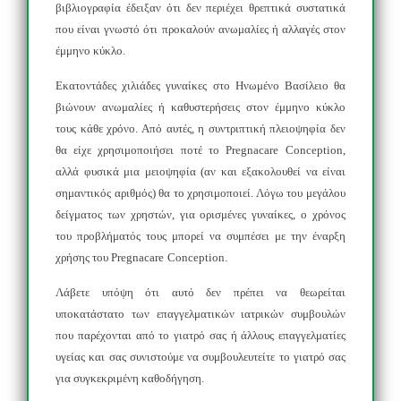
βιβλιογραφία έδειξαν ότι δεν περιέχει θρεπτικά συστατικά
που είναι γνωστό ότι προκαλούν ανωμαλίες ή αλλαγές στον
έμμηνο κύκλο.
Εκατοντάδες χιλιάδες γυναίκες στο Ηνωμένο Βασίλειο θα
βιώνουν ανωμαλίες ή καθυστερήσεις στον έμμηνο κύκλο
τους κάθε χρόνο. Από αυτές, η συντριπτική πλειοψηφία δεν
θα είχε χρησιμοποιήσει ποτέ το
Pregnacare
Conception
,
αλλά φυσικά μια μειοψηφία (αν και εξακολουθεί να είναι
σημαντικός αριθμός) θα το χρησιμοποιεί. Λόγω του μεγάλου
δείγματος των χρηστών, για ορισμένες γυναίκες, ο χρόνος
του προβλήματός τους μπορεί να συμπέσει με την έναρξη
χρήσης του
Pregnacare
Conception
.
Λάβετε υπόψη ότι αυτό δεν πρέπει να θεωρείται
υποκατάστατο των επαγγελματικών ιατρικών συμβουλών
που παρέχονται από το γιατρό σας ή άλλους επαγγελματίες
υγείας και σας συνιστούμε να συμβουλευτείτε το γιατρό σας
για συγκεκριμένη καθοδήγηση.