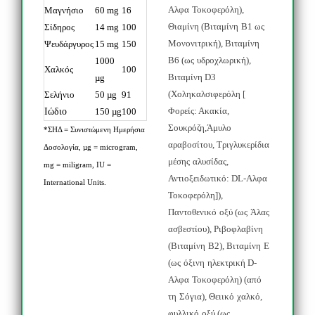
Αλφα
Τοκοφερόλη
),
Μαγνήσιο
60 mg
16
Θιαμίνη
(
Βιταμίνη
Β
1
ως
Σίδηρος
14 mg
100
Μονονιτρική
),
Βιταμίνη
Ψευδάργυρος
15 mg
150
Β
6 (
ως
υδροχλωρική
),
1000
Χαλκός
100
Βιταμίνη
D3
µg
(
Χοληκαλσιφερόλη
[
Σελήνιο
50 µg
91
Φορείς
:
Ακακία
,
Ιώδιο
150 µg
100
Σουκρόζη
,
Άμυλο
*ΣΗΔ = Συνιστώμενη Ημερήσια
αραβοσίτου
,
Τριγλυκερίδια
Δοσολογία, µg = microgram,
μέσης
αλυσίδας
,
mg = miligram, IU =
Αντιοξειδωτικό
: DL-
Αλφα
International Units.
Τοκοφερόλη
]),
Παντοθενικό
οξύ
(
ως
Άλας
ασβεστίου
),
Ριβοφλαβίνη
(
Βιταμίνη
Β
2),
Βιταμίνη
Ε
(
ως
όξινη
ηλεκτρική
D-
Αλφα
Τοκοφερόλη
) (
από
τη
Σόγια
),
Θειικό
χαλκό
,
φυλλικό
οξύ
(
ως