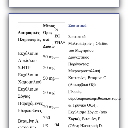
Συστατικά
Μέσος
%
Διατροφικές
Όρος
EC
Συστατικά:
Πληροφορίες
ανά
ΣΗΔ*
Μαλτοδεξτρίνη, Οξείδιο
Δισκίο
του Μαγνησίου,
Εκχύλισμα
50 mg
—
Διογκωτικός
Λυκίσκου
Παράγοντας:
5-HTP
20 mg
—
Μικροκρυσταλλική
Εκχύλισμα
50 mg
—
Κυτταρίνη, Βιταμίνη
C
Χαμομηλιού
(Ασκορβικό Οξύ
Εκχύλισμα
[Φορείς:
50 mg
—
Σόγιας
υδροξυπροπυλομεθυλοκυτταρίνη
Παρεχόμενες
& Τρυγικό Οξύ]),
20 mg
—
Ισοφλαβόνες
Εκχύλισμα Σόγιας (από
750
Σόγια
), Βιταμίνη Ε
Βιταμίνη Α
µg
94
(Όξινη Ηλεκτρική
D
-