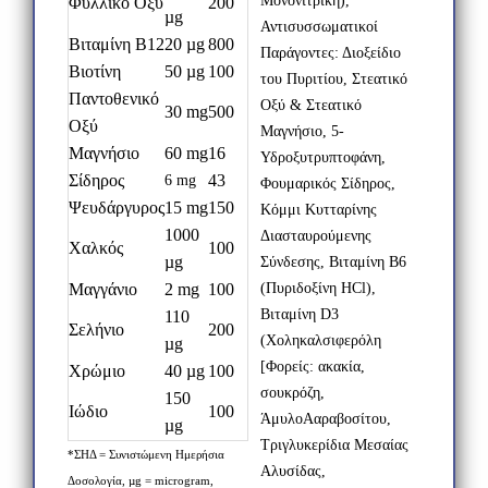
Μονονιτρική),
Φυλλικό Οξύ
200
µg
Αντισυσσωματικοί
Βιταμίνη B12
20 µg
800
Παράγοντες: Διοξείδιο
Βιοτίνη
50 µg
100
του Πυριτίου, Στεατικό
Παντοθενικό
Οξύ & Στεατικό
30 mg
500
Οξύ
Μαγνήσιο, 5-
Μαγνήσιο
60 mg
16
Υδροξυτρυπτοφάνη,
Σίδηρος
43
6 mg
Φουμαρικός Σίδηρος,
Ψευδάργυρος
15 mg
150
Κόμμι Κυτταρίνης
1000
Διασταυρούμενης
Χαλκός
100
µg
Σύνδεσης, Βιταμίνη Β6
Μαγγάνιο
2 mg
100
(Πυριδοξίνη
HCl
),
Βιταμίνη
D
3
110
Σελήνιο
200
(Χοληκαλσιφερόλη
µg
[Φορείς: ακακία,
Χρώμιο
40 µg
100
σουκρόζη,
150
Ιώδιο
100
ΆμυλοΑαραβοσίτου,
µg
Τριγλυκερίδια Μεσαίας
*ΣΗΔ = Συνιστώμενη Ημερήσια
Αλυσίδας,
Δοσολογία, µg = microgram,