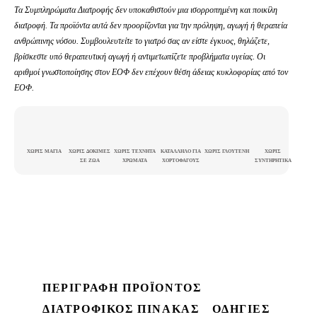
Τα Συμπληρώματα Διατροφής δεν υποκαθιστούν μια ισορροπημένη και
ποικίλη
διατροφή. Τα προϊόντα αυτά δεν προορίζονται για την πρόληψη, αγωγή ή θεραπεία
ανθρώπινης νόσου. Συμβουλευτείτε το γιατρό σας αν είστε έγκυος, θηλάζετε,
βρίσκεστε υπό θεραπευτική αγωγή ή αντιμετωπίζετε προβλήματα υγείας. Οι
αριθμοί γνωστοποίησης στον ΕΟΦ δεν επέχουν θέση άδειας κυκλοφορίας από τον
ΕΟΦ.
ΧΩΡΙΣ ΜΑΓΙΑ
ΧΩΡΙΣ ΔΟΚΙΜΕΣ
ΧΩΡΙΣ ΤΕΧΝΗΤΑ
ΚΑΤΑΛΛΗΛΟ ΓΙΑ
ΧΩΡΙΣ ΓΛΟΥΤΕΝΗ
ΧΩΡΙΣ
ΣΕ ΖΩΑ
ΧΡΩΜΑΤΑ
ΧΟΡΤΟΦΑΓΟΥΣ
ΣΥΝΤΗΡΗΤΙΚΑ
ΠΕΡΙΓΡΑΦΗ ΠΡΟΪΟΝΤΟΣ
ΔΙΑΤΡΟΦΙΚΟΣ ΠΙΝΑΚΑΣ
ΟΔΗΓΙΕΣ