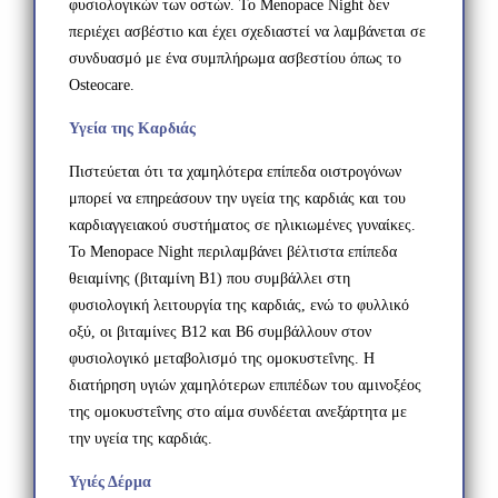
φυσιολογικών των οστών. Το Menopace Night δεν
περιέχει ασβέστιο και έχει σχεδιαστεί να λαμβάνεται σε
συνδυασμό με ένα συμπλήρωμα ασβεστίου όπως το
Osteocare.
Υγεία της Καρδιάς
Πιστεύεται ότι τα χαμηλότερα επίπεδα οιστρογόνων
μπορεί να επηρεάσουν την υγεία της καρδιάς και του
καρδιαγγειακού συστήματος σε ηλικιωμένες γυναίκες.
Το Menopace Night περιλαμβάνει βέλτιστα επίπεδα
θειαμίνης (βιταμίνη Β1) που συμβάλλει στη
φυσιολογική λειτουργία της καρδιάς, ενώ το φυλλικό
οξύ, οι βιταμίνες Β12 και Β6 συμβάλλουν στον
φυσιολογικό μεταβολισμό της ομοκυστεΐνης. Η
διατήρηση υγιών χαμηλότερων επιπέδων του αμινοξέος
της ομοκυστεΐνης στο αίμα συνδέεται ανεξάρτητα με
την υγεία της καρδιάς.
Υγιές Δέρμα