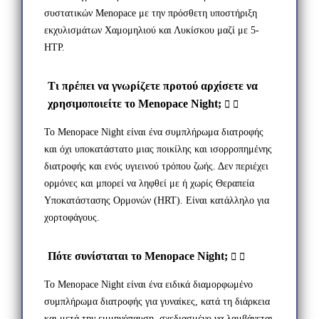
συστατικών Menopace με την πρόσθετη υποστήριξη
εκχυλισμάτων Χαμομηλιού και Λυκίσκου μαζί με 5-
HTP.
Τι πρέπει να γνωρίζετε προτού αρχίσετε να
χρησιμοποιείτε το Menopace Night;
Το Menopace Night είναι ένα συμπλήρωμα διατροφής
και όχι υποκατάστατο μιας ποικίλης και ισορροπημένης
διατροφής και ενός υγιεινού τρόπου ζωής. Δεν περιέχει
ορμόνες και μπορεί να ληφθεί με ή χωρίς Θεραπεία
Υποκατάστασης Ορμονών (HRT). Είναι κατάλληλο για
χορτοφάγους.
Πότε συνίσταται το Menopace Night;
Το Menopace Night είναι ένα ειδικά διαμορφωμένο
συμπλήρωμα διατροφής για γυναίκες, κατά τη διάρκεια
και μετά την εμμηνόπαυση, σχεδιασμένο να λαμβάνεται