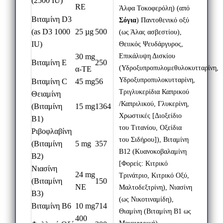
(2500 IU)
RE
Άλφα Τοκοφερόλη) (από
Βιταμίνη
D3
Σόγια
) Παντοθενικό οξύ
(as D3 1000
25 µg
500
(ως Άλας ασβεστίου),
IU)
Θειικός Ψευδάργυρος,
30 mg
Επικάλυψη Δισκίου
Βιταμίνη E
250
(Υδροξυπροπυλομεθυλοκυτταρίνη,
α-TE
Υδροξυπροπυλοκυτταρίνη,
Βιταμίνη C
45 mg
56
Τριγλυκερίδια Καπρικού
Θειαμίνη
/Καπριλικού, Γλυκερίνη,
(Βιταμίνη
15 mg
1364
Χρωστικές [Διοξείδιο
B1)
του Τιτανίου, Οξείδια
Ριβοφλαβίνη
του Σιδήρου]), Βιταμίνη
(Βιταμίνη
5 mg
357
Β12 (Κυανοκοβαλαμίνη
B2)
[Φορείς: Κιτρικό
Νιασίνη
24 mg
Τρινάτριο, Κιτρικό Οξύ,
(Βιταμίνη
150
NE
Μαλτοδεξτρίνη), Νιασίνη
B3)
(ως Νικοτιναμίδη),
Βιταμίνη B6
10 mg
714
Θιαμίνη (Βιταμίνη Β1 ως
400