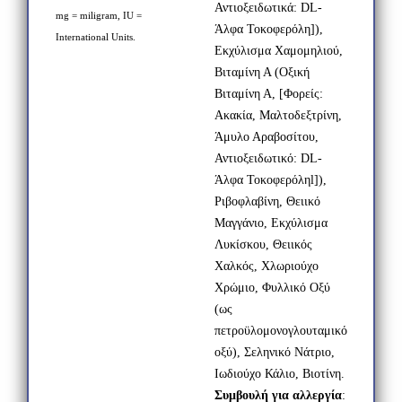
Αντιοξειδωτικά:
DL
-
mg = miligram, IU =
Άλφα Τοκοφερόλη]),
International Units.
Εκχύλισμα Χαμομηλιού,
Βιταμίνη Α (Οξική
Βιταμίνη Α, [Φορείς:
Ακακία, Μαλτοδεξτρίνη,
Άμυλο Αραβοσίτου,
Αντιοξειδωτικό:
DL
-
Άλφα Τοκοφερόλη
l
]),
Ριβοφλαβίνη, Θειικό
Μαγγάνιο, Εκχύλισμα
Λυκίσκου, Θειικός
Χαλκός, Χλωριούχο
Χρώμιο, Φυλλικό Οξύ
(ως
πετροϋλομονογλουταμικό
οξύ), Σεληνικό Νάτριο,
Ιωδιούχο Κάλιο, Βιοτίνη.
Συμβουλή για αλλεργία
: