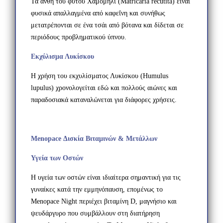
Τα άνθη του φυτού Χαμομήλι (Matricaria recutita) είναι
φυσικά απαλλαγμένα από καφεΐνη και συνήθως
μετατρέπονται σε ένα τσάι από βότανα και δίδεται σε
περιόδους προβληματικού ύπνου.
Εκχύλισμα Λυκίσκου
Η χρήση του εκχυλίσματος Λυκίσκου (Humulus
lupulus) χρονολογείται εδώ και πολλούς αιώνες και
παραδοσιακά καταναλώνεται για διάφορες χρήσεις.
Menopace Δισκία Βιταμινών & Μετάλλων
Υγεία των Οστών
Η υγεία των οστών είναι ιδιαίτερα σημαντική για τις
γυναίκες κατά την εμμηνόπαυση, επομένως το
Menopace Night περιέχει βιταμίνη D, μαγνήσιο και
ψευδάργυρο που συμβάλλουν στη διατήρηση