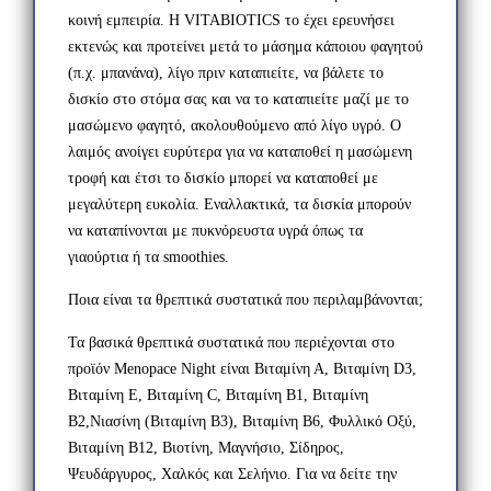
κοινή εμπειρία. Η VITABIOTICS το έχει ερευνήσει
εκτενώς και προτείνει μετά το μάσημα κάποιου φαγητού
(π.χ. μπανάνα), λίγο πριν καταπιείτε, να βάλετε το
δισκίο στο στόμα σας και να το καταπιείτε μαζί με το
μασώμενο φαγητό, ακολουθούμενο από λίγο υγρό. Ο
λαιμός ανοίγει ευρύτερα για να καταποθεί η μασώμενη
τροφή και έτσι το δισκίο μπορεί να καταποθεί με
μεγαλύτερη ευκολία. Εναλλακτικά, τα δισκία μπορούν
να καταπίνονται με πυκνόρευστα υγρά όπως τα
γιαούρτια ή τα smoothies.
Ποια είναι τα θρεπτικά συστατικά που περιλαμβάνονται;
Τα βασικά θρεπτικά συστατικά που περιέχονται στο
προϊόν Menopace Night είναι Βιταμίνη Α, Βιταμίνη D3,
Βιταμίνη Ε, Βιταμίνη C, Βιταμίνη Β1, Βιταμίνη
Β2,Νιασίνη (Βιταμίνη Β3), Βιταμίνη Β6, Φυλλικό Οξύ,
Βιταμίνη Β12, Βιοτίνη, Μαγνήσιο, Σίδηρος,
Ψευδάργυρος, Χαλκός και Σελήνιο. Για να δείτε την