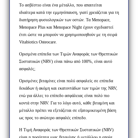
Το ασβέστιο είναι ένα μέταλλο, που απαιτείται
ιδιαίτερα κατά την εμμηνόπαυση, γιατί χρειάζεται για τη
διατήρηση φυσιολογικών των οστών. Τα Menopace,
Menopace Plus και Menopace Night έχουν σχεδιαστεί
έτσι ώστε να μπορούν να χρησιμοποιηθούν με τη σειρά
Vitabiotics Osteocare.
Ορισμένα επίπεδα των Τιμών Αναφοράς των Θρεπτικών
Συστατικών (NRV) είναι πάνω από 100%, είναι αυτό
ασφαλές;
Ορισμένες βιταμίνες είναι πολύ ασφαλείς σε επίπεδα
δεκάδων ή ακόμη και εκατοντάδων των τιμών της NRV,
ενώ για άλλες το επίπεδο ασφάλειας είναι πολύ πιο
κοντά στην NRV. Για το λόγο αυτό, κάθε βιταμίνη και
μέταλλο πρέπει να εξετάζεται σε εξατομικευμένη βάση
ως προς το ανώτερο ασφαλές επίπεδο.
Η Τιμή Αναφοράς των Θρεπτικών Συστατικών (NRV)
είναι η ποσότητα μιας βιταμίνης ή μετάλλου η οποία