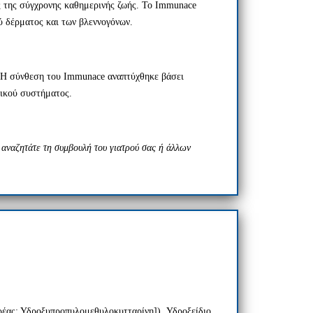
ες της σύγχρονης καθημερινής ζωής. Το Immunace
ύ δέρματος και των βλεννογόνων.
. Η σύνθεση του Immunace αναπτύχθηκε βάσει
τικού συστήματος.
 αναζητάτε τη συμβουλή του γιατρού σας ή άλλων
έας: Υδροξυπροπυλομεθυλοκυτταρίνη]), Υδροξείδιο