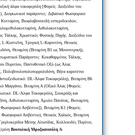
οξική άλφα τοκοφερόλη [Φορείς: Διοξείδιο του
), Διογκωτικοί παράγοντες: Διβασικό Φωσφορικό
Κυτταρίνη, Βιοφλαβονοειδή εσπεριδοειδών,
υλομεθυλοκυτταρίνη, Αιθυλοκυτταρίνη,
ς Τάλκης, Χρωστικές Φυσικής Πηγής: Διοξείδιο του
, L-Κυστεΐνη, Τρυγική L-Kαρνιτίνη, Θειικός
δόνη, Θειαμίνη (Βιταμίνη Β1 ως Μονονιτρική),
σσωματικοί Παράγοντες: Κεκαθαρμένος Τάλκης,
του Πυριτίου, Παντοθενικό Οξύ (ως Άλας
, Πολυβινυλοπολυπυρρολιδόνη, Βήτα καροτένιο
Αντιοξειδωτικό: DL-Άλφα Τοκοφερόλη), Βιταμίνη Β6
κό Μαγγάνιο, Βιταμίνη Α (Οξικό Άλας [Φορείς:
ιδωτικό: DL-Άλφα Τοκοφερόλη, Σουκρόζη και
ίνη, Αιθυλοκυτταρίνη, Άμυλο Πατάτας, Βιοταμίνη
Φωσφορικό Ασβέστιο]), Βιταμίνη Κ1 (Φορείς:
, Φωσφορικό Ασβέστιο), Θειικός Χαλκός, Βιταμίνη
ριγλυκερίδια Μέσης Αλυσίδας, Κολλοειδές Πυρίτιο,
ξτρίνη
Βουτυλική Υδροξυανισόλη
&