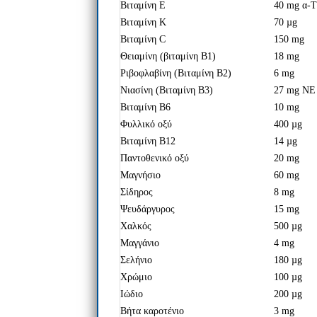
Βιταμίνη Ε
40 mg α-
Βιταμίνη Κ
70 µg
Βιταμίνη C
150 mg
Θειαμίνη (βιταμίνη Β1)
18 mg
Ριβοφλαβίνη (Βιταμίνη Β2)
6 mg
Νιασίνη (Βιταμίνη Β3)
27 mg NE
Βιταμίνη Β6
10 mg
Φυλλικό οξύ
400 µg
Βιταμίνη Β12
14 µg
Παντοθενικό οξύ
20 mg
Μαγνήσιο
60 mg
Σίδηρος
8 mg
Ψευδάργυρος
15 mg
Χαλκός
500 µg
Μαγγάνιο
4 mg
Σελήνιο
180 µg
Χρώμιο
100 µg
Ιώδιο
200 µg
Βήτα καροτένιο
3 mg