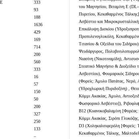
TE
333
του Μαγνησίου, Βιταμίνη Ε (DL-
93
Πυριτίου, Κεκαθαρμένος Τάλκης]
188
Ασβέστιο και Μικροκρυσταλλική 
1636
Επικάλυψη Δισκίου (Υδροξυπροπ
429
Προπυλενογλυκόλη, Κεκαθαρμένο
169
Τιτανίου & Οξείδια του Σιδήρου)
714
Ψευδάργυρος, Πολυβινυλοπυρρολι
200
Νιασίνη (Νικοτιναμίδη), Αντισυ
560
Στεατικό Μαγνήσιο & Διοξείδιο 
333
Ασβεστίου), Φουμαρικός Σίδηρος
16
(Φορείς: Άμυλο Πατάτας, Νερό, 
57
(Υδροχλωρική Πυριδοξίνη) , Θειι
150
Κόμμι Ακακίας, Άμυλο, Αντιοξε
50
Φωσφορικό Ασβέστιο]), Ριβοφλαβ
200
Β12 (Κυανοκοβαλαμίνη [Φορέας: 
327
Κόμμι Ακακίας, Σιρόπι Γλυκόζης
250
D3 (Χοληκαλσιφερόλη [Φορείς: Τ
133
Κεκαθαρμένος Τάλκης, Μαλτοδε
–