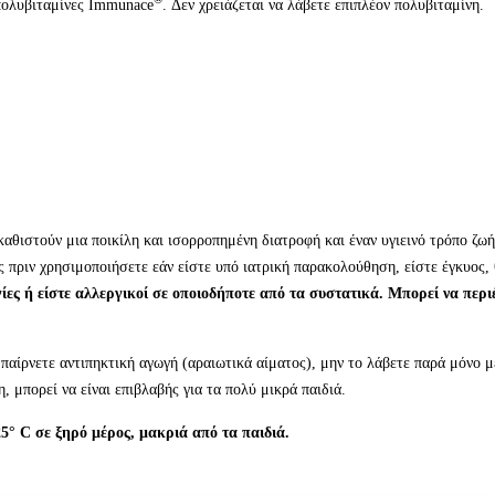
πολυβιταμίνες Immunace
. Δεν χρειάζεται να λάβετε επιπλέον πολυβιταμίνη.
αθιστούν μια ποικίλη και ισορροπημένη διατροφή και έναν υγιεινό τρόπο ζ
 πριν χρησιμοποιήσετε εάν είστε υπό ιατρική παρακολούθηση, είστε έγκυος, 
ίες ή είστε αλλεργικοί σε οποιοδήποτε από τα συστατικά. Μπορεί να περι
ν παίρνετε αντιπηκτική αγωγή (αραιωτικά αίματος), μην το λάβετε παρά μόνο 
, μπορεί να είναι επιβλαβής για τα πολύ μικρά παιδιά.
25°
C
σε ξηρό μέρος, μακριά από τα παιδιά.