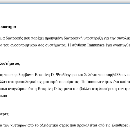
ό σύστημα
α διατροφής που παρέχει προηγμένη διατροφική υποστήριξη για την συνολική
ία του ανοσοποιητικού σας συστήματος. Η σύνθεση Immunace έχει αναπτυχθεί
 Συστήματος
η που περιλαμβάνει Βιταμίνη D, Ψευδάργυρο και Σελήνιο που συμβάλλουν στ
λλει στο φυσιολογικό σχηματισμό του αίματος. Το Immunace ήταν ένα από 
κά αναγνώρισε ότι η Βιταμίνη D όχι μόνο συμβάλλει στη διατήρηση των φυσ
ικού
στρες
των κυττάρων από το οξειδωτικό στρες που προκαλείται από τις ελεύθερες ρ