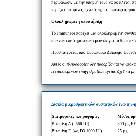
περιβάλλον, με την ύπαρξή τους να οφείλεται σ
περιέχει βιταμίνες, ιχνοστοιχεία, αμινοξέα
,
φυσι
Ολοκληρωμένη υποστήριξη
Το Immunace παρέχει μια ολοκληρωμένη σύνθεση
διεθνών επιστημονικών ερευνών για τα θρεπτικά
Προστατεύεται από Ευρωπαϊκό Δίπλωμα Ευρεσι
Αυτές οι πληροφορίες δεν προορίζονται να υποκα
εξειδικευμένων επαγγελματιών υγείας σχετικά με
Δισκία μικροθρεπτικών συστατικών ένα-την-η
Διατροφικές πληροφορίες
Μέσος όρο
Βιταμίνη Α (2666 IU)
800 µg R
Βιταμίνη D (ως D3 1000 IU)
25 µg