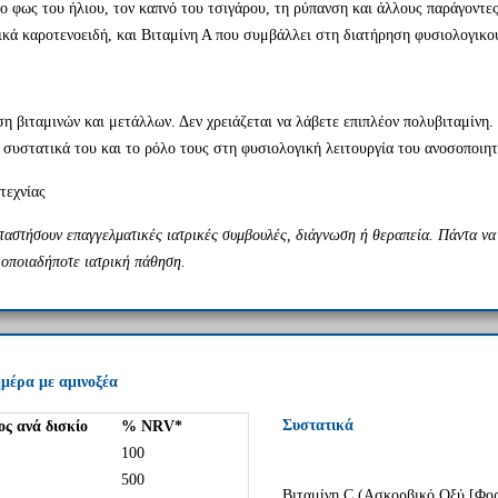
το φως του ήλιου, τον καπνό του τσιγάρου, τη ρύπανση και άλλους παράγοντ
κά καροτενοειδή, και Βιταμίνη Α που συμβάλλει στη διατήρηση φυσιολογικο
 βιταμινών και μετάλλων. Δεν χρειάζεται να λάβετε επιπλέον πολυβιταμίνη
 συστατικά του και το ρόλο τους στη φυσιολογική λειτουργία του ανοσοποιη
τεχνίας
ταστήσουν επαγγελματικές ιατρικές συμβουλές, διάγνωση ή θεραπεία. Πάντα να
 οποιαδήποτε ιατρική πάθηση.
μέρα με αμινοξέα
Συστατικά
ς ανά δισκίο
% NRV*
E
100
500
Βιταμίνη C (Ασκορβικό Οξύ [Φορ