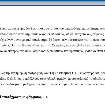
αθέτει τα συγκεκριμένα θρεπτικά συστατικά που απαιτούνται για τη διατήρηση
 πλουσιότερη πηγή σημαντικών αντιοξειδωτικών, αλλά υπάρχουν αυξανόμενες εν
έχει έναν συνεργιστικό συνδυασμό 24 θρεπτικών συστατικών για το ανοσοποι
αμίνης D3, του Ψευδαργύρου και του Σεληνίου, που συμβάλλουν στη φυσιολ
ναν ολοκληρωμένο συνδυασμό αντιοξειδωτικών και θρεπτικών, ώστε να είναι 
ς ως την καθημερινή διατροφική κάλυψη με Βιταμίνη D3, Ψευδάργυρο και Σε
αμίνες C & E που συμβάλλουν στην ολοκληρωμένη προστασία από το οξειδωτι
 ένα πολύτιμο συμπλήρωμα πολυβιταμινών και μετάλλων. Το Immunace μπορεί
ί ταυτόχρονα με φάρμακα;