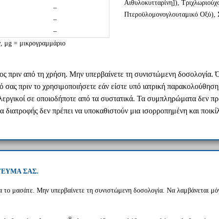
Αιθυλοκυτταρίνη]), Τριχλωριούχ
–
Πτεροϋλομονογλουταμικό Οξύ), Σ
–
–
, μg = μικρογραμμάριο
ντος πριν από τη χρήση. Μην υπερβαίνετε τη συνιστώμενη δοσολογία
 σας πριν το χρησιμοποιήσετε εάν είστε υπό ιατρική παρακολούθηση, 
λλεργικοί σε οποιοδήποτε από τα συστατικά. Τα συμπληρώματα δεν πρ
διατροφής δεν πρέπει να υποκαθιστούν μια ισορροπημένη και ποικίλη
ΓΕΥΜΑ ΣΑΣ.
α το μασάτε. Μην υπερβαίνετε τη συνιστώμενη δοσολογία. Να λαμβάνεται μόν
®