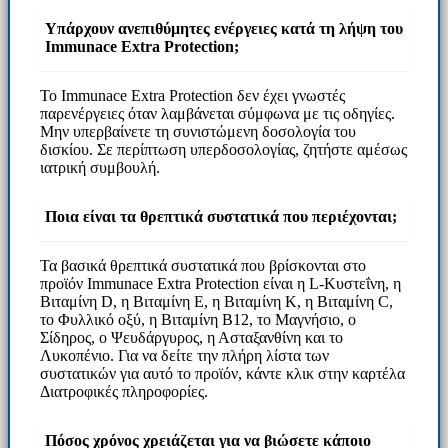
Υπάρχουν ανεπιθύμητες ενέργειες κατά τη λήψη του
Immunace Extra Protection;
Το Immunace Extra Protection δεν έχει γνωστές
παρενέργειες όταν λαμβάνεται σύμφωνα με τις οδηγίες.
Μην υπερβαίνετε τη συνιστώμενη δοσολογία του
δισκίου. Σε περίπτωση υπερδοσολογίας, ζητήστε αμέσως
ιατρική συμβουλή.
Ποια είναι τα θρεπτικά συστατικά που περιέχονται;
Τα βασικά θρεπτικά συστατικά που βρίσκονται στο
προϊόν Immunace Extra Protection είναι η L-Κυστεΐνη, η
Βιταμίνη D, η Βιταμίνη Ε, η Βιταμίνη Κ, η Βιταμίνη C,
το Φυλλικό οξύ, η Βιταμίνη Β12, το Μαγνήσιο, ο
Σίδηρος, ο Ψευδάργυρος, η Ασταξανθίνη και το
Λυκοπένιο. Για να δείτε την πλήρη λίστα των
συστατικών για αυτό το προϊόν, κάντε κλικ στην καρτέλα
Διατροφικές πληροφορίες.
Πόσος χρόνος χρειάζεται για να βιώσετε κάποιο