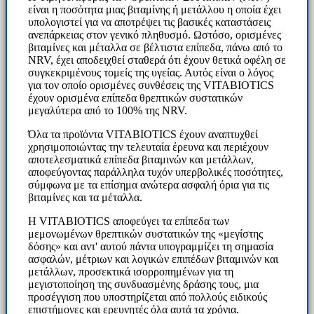
είναι η ποσότητα μιας βιταμίνης ή μετάλλου η οποία έχει
υπολογιστεί για να αποτρέψει τις βασικές καταστάσεις
ανεπάρκειας στον γενικό πληθυσμό. Ωστόσο, ορισμένες
βιταμίνες και μέταλλα σε βέλτιστα επίπεδα, πάνω από το
NRV, έχει αποδειχθεί σταθερά ότι έχουν θετικά οφέλη σε
συγκεκριμένους τομείς της υγείας. Αυτός είναι ο λόγος
για τον οποίο ορισμένες συνθέσεις της VITABIOTICS
έχουν ορισμένα επίπεδα θρεπτικών συστατικών
μεγαλύτερα από το 100% της NRV.
Όλα τα προϊόντα VITABIOTICS έχουν αναπτυχθεί
χρησιμοποιώντας την τελευταία έρευνα και περιέχουν
αποτελεσματικά επίπεδα βιταμινών και μετάλλων,
αποφεύγοντας παράλληλα τυχόν υπερβολικές ποσότητες,
σύμφωνα με τα επίσημα ανώτερα ασφαλή όρια για τις
βιταμίνες και τα μέταλλα.
Η VITABIOTICS αποφεύγει τα επίπεδα των
μεμονωμένων θρεπτικών συστατικών της «μεγίστης
δόσης» και αντ' αυτού πάντα υπογραμμίζει τη σημασία
ασφαλών, μέτριων και λογικών επιπέδων βιταμινών και
μετάλλων, προσεκτικά ισορροπημένων για τη
μεγιστοποίηση της συνδυασμένης δράσης τους, μια
προσέγγιση που υποστηρίζεται από πολλούς ειδικούς
επιστήμονες και ερευνητές όλα αυτά τα χρόνια.