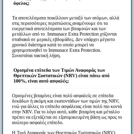
όφελος;
Τα αποτελέσματα ποικίλλουν μεταξύ των ατόμων, αλλά
στις περισσότερες περιπτώσεις
αναμένουμε ότι τα
ευεργετικά αποτελέσματα των βιταμινών και των
μετάλλων από το Immunace Extra Protection χτίζονται
σταδιακά σε μερικές εβδομάδες. Δεν υπάρχει μέγιστο
χρονικό διάστημα κατά το οποίο μπορεί να
χρησιμοποιηθεί το Immunace Extra Protection.
Συνιστάται τακτική λήψη.
Ορισμένα επίπεδα των Τιμών Αναφοράς των
Θρεπτικών Συστατικών (NRV) είναι πάνω από
100%, είναι αυτό ασφαλές;
Ορισμένες βιταμίνες είναι πολύ ασφαλείς σε επίπεδα
δεκάδων ή ακόμη και εκατοντάδων των τιμών της NRV,
ενώ για άλλες το επίπεδο ασφάλειας είναι πολύ πιο κοντά
στην NRV. Για το λόγο αυτό, κάθε βιταμίνη και μέταλλο
πρέπει να εξετάζεται σε εξατομικευμένη βάση ως προς το
ανώτερο ασφαλές επίπεδο.
Η Τιμή Αναφοράς των Θρεπτικών Συστατικών (NRV)