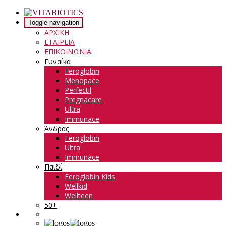
Toggle navigation
ΑΡΧΙΚΗ
ΕΤΑΙΡΕΙΑ
ΕΠΙΚΟΙΝΩΝΙΑ
Γυναίκα
Feroglobin
Menopace
Perfectil
Pregnacare
Ultra
Immunace
Άνδρας
Feroglobin
Ultra
Immunace
Παιδί
Feroglobin Kids
Wellkid
Wellteen
50+