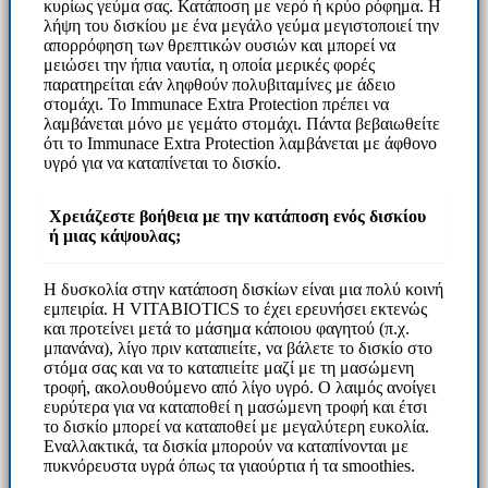
κυρίως γεύμα σας. Κατάποση με νερό ή κρύο ρόφημα. Η
λήψη του δισκίου με ένα μεγάλο γεύμα μεγιστοποιεί την
απορρόφηση των θρεπτικών ουσιών και μπορεί να
μειώσει την ήπια ναυτία, η οποία μερικές φορές
παρατηρείται εάν ληφθούν πολυβιταμίνες με άδειο
στομάχι. Το Immunace Extra Protection πρέπει να
λαμβάνεται μόνο με γεμάτο στομάχι. Πάντα βεβαιωθείτε
ότι το Immunace Extra Protection λαμβάνεται με άφθονο
υγρό για να καταπίνεται το δισκίο.
Χρειάζεστε βοήθεια με την κατάποση ενός δισκίου
ή μιας κάψουλας;
Η δυσκολία στην κατάποση δισκίων είναι μια πολύ κοινή
εμπειρία. Η VITABIOTICS το έχει ερευνήσει εκτενώς
και προτείνει μετά το μάσημα κάποιου φαγητού (π.χ.
μπανάνα), λίγο πριν καταπιείτε, να βάλετε το δισκίο στο
στόμα σας και να το καταπιείτε μαζί με τη μασώμενη
τροφή, ακολουθούμενο από λίγο υγρό. Ο λαιμός ανοίγει
ευρύτερα για να καταποθεί η μασώμενη τροφή και έτσι
το δισκίο μπορεί να καταποθεί με μεγαλύτερη ευκολία.
Εναλλακτικά, τα δισκία μπορούν να καταπίνονται με
πυκνόρευστα υγρά όπως τα γιαούρτια ή τα smoothies.