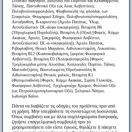
Στεατικό Μαγνήσιο, Διοξείδιο του Πυριτίου και Κεκαθαρμένος
Τάλκης, Παντοθενικό Οξύ (ως Άλας Ασβεστίου),
Πολυβινυλοπυρρολιδόνη, Φλαβονοειδή της φλούδας των
Σταφυλιών, Φουμαρικό Σίδηρο, Πολυβινυλοπολυπυρρολιδόνη,
Ασταξανθίνη, Β-καροτένιο (Άμυλο Πατάτας, Ύδωρ,
Αντιοξειδωτικό: DL-άλφα τοκοφερόλη), Βιταμίνη Β6
(Υδροχλωρική Πυριδοξίνη), Βιταμίνη Α (Οξική [Φορείς: Κόμμι
Ακακίας, Άμυλο, Σακχαρόζη, Φωσφορικό Ασβέστιο,
Αντιοξειδωτικό: DL-α-τοκοφερόλη]), Άμυλο Πατάτας,
Ριβοφλαβίνη, Θειικό Μαγγάνιο, Αιθυλοκυτταρίνη, Λυκοπένιο,
Βιταμίνη Β12 (Κυανοκοβαλαμίνη, [φορέας:Φωσφορικό
Ασβέστιο]), Βιταμίνη D3 (Χοληκαλσιφερόλη [Φορείς:
Τριγλυκερίδια μέσης Αλυσίδας, Κολλοειδές Πυρίτιο, Τάλκη,
Μαλτοδεξτρίνη, Βουτυλιωμένη Υδροξυανισόλη &
Αιθυλοκυτταρίνη] Θειικός χαλκός, Βιταμίνη Κ1
(Φυτομεναδιόνη [Φορείς: Κόμμι Ακακίας, Σιρόπι Γλυκόζης,
Φωσφορικό Ασβέστιο], Τριχλωριούχο Χρώμιο, Φυλλικό Οξύ
(ως Πτεροϋλομονογλουταμικό Οξύ), Σεληνικό Νάτριο,
Ιωδιούχο Κάλιο.
Πάντα να διαβάζετε τις οδηγίες του προϊόντος πριν από
τη χρήση. Μην υπερβαίνετε τη συνιστώμενη δοσολογία.
Όπως συμβαίνει και με άλλα συμπληρώματα διατροφής,
ζητήστε επαγγελματική συμβουλή πριν το
χρησιμοποιήσετε εάν είστε έγκυος, θηλάζετε ή πάσχετε