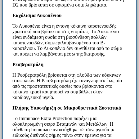
D2 που βρίσκεται σε ορισμένα συμπληρώματα.
Εκχύλισμα Λυκοπένιου
Το Λυκοπένιο είναι η έντονη κόκκινη καροτενοειδής
χρωστική που βρίσκεται στις ντομάτες. Το Λυκοπένιο
είναι ενδιάμεση ουσία στη βιοσύνθεση πολλών
καροτενοειδών, συμπεριλαμβανομένου του Β-
καροτένιου. Το Λυκοπένιο δεν συντίθεται από το σώμα
και πρέπει να λαμβάνεται μέσω της διατροφής.
Ρεσβερατρόλη
Η Ρεσβερατρόλη βρίσκεται στη φλούδα των κόκκινων
σταφυλιών. Η Ρεσβερατρόλη έχει αναγνωριστεί ως μία
από τις προστατευτικές ουσίες που βρίσκονται στο
κόκκινο κρασί και μπορεί να συμβάλλει στην
καρδιαγγειακή υγεία.
Πλήρης Υποστήριξη σε Μικροθρεπτικά Συστατικά
Το Immunace Extra Protection παρέχει μια
ολοκληρωμένη σειρά Βιταμινών και Μετάλλων. Η
σύνθεση Immunace αναπτύχθηκε σε συνεργασία με
ειδικούς διεθνούς φήμης πάνω στην έρευνα για τα