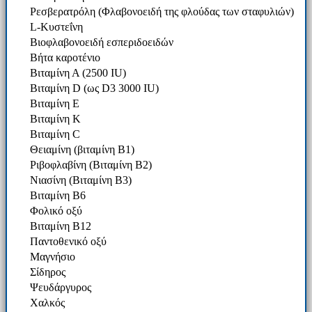
Ρεσβερατρόλη (Φλαβονοειδή της φλούδας των σταφυλιών)
L-Κυστεΐνη
Βιοφλαβονοειδή εσπεριδοειδών
Βήτα καροτένιο
Βιταμίνη Α (2500 IU)
Βιταμίνη D (ως D3 3000 IU)
Βιταμίνη Ε
Βιταμίνη Κ
Βιταμίνη C
Θειαμίνη (βιταμίνη Β1)
Ριβοφλαβίνη (Βιταμίνη Β2)
Νιασίνη (Βιταμίνη Β3)
Βιταμίνη Β6
Φολικό οξύ
Βιταμίνη Β12
Παντοθενικό οξύ
Μαγνήσιο
Σίδηρος
Ψευδάργυρος
Χαλκός