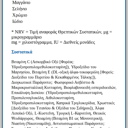
Μαγγάνιο
Σελήνιο
Χρώμιο
Ιώδιο
* NRV = Τιμή αναφοράς Θρεπτικών Συστατικών, μg =
μικρογραμμάριο
mg = χιλιοστόγραμμα, IU = Διεθνείς μονάδες
Συστατικά
Βιταμίνη C (Ασκορβικό Οξύ [Φορέας:
Υδροξυπροπυλομεθυλοκυτταρίνη]), Υδροξείδιο του
Μαγνησίου, Βιταμίνη Ε (DL-οξική άλφα-τοκοφερόλη [Φορείς:
Διοξείδιο του Πυριτίου & Κεκαθαρμένος Τάλκης]),
Διογκωτικοί Παράγοντες: Φωσφορικό Ασβέστιο &
Μικροκρυσταλλική Κυτταρίνη, Βιοφλαβονοειδή εσπεριδοειδών,
Επικάλυψη Δισκίου: (Υδροξυπροπυλομεθυλοκυτταρίνη,
Προπυλενογλυκόλη, Αιθυλοκυτταρίνη,
Υδροξυπροπυλοκυτταρίνη, Καπρικά Τριγλυκερίδια, Χρωστικές
[Διοξείδιο του Τιτανίου & Οξείδια του Σιδήρου]), Άλφα
Λιποϊκό Οξύ, L-Κυστεΐνη, Τρυγική L-Καρνιτίνη, Θειικός
Ψευδάργυρος, Θειαμίνη (Βιταμίνη Β1 ως Μονονιτρική),
Νιασίνη (Νικοτιναμίδη), Αντισυσσωματικοί Παράγοντες: