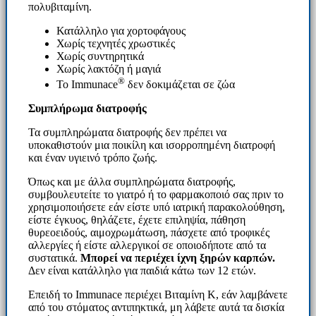
πολυβιταμίνη.
Κατάλληλο για χορτοφάγους
Χωρίς τεχνητές χρωστικές
Χωρίς συντηρητικά
Χωρίς λακτόζη ή μαγιά
®
Το Immunace
δεν δοκιμάζεται σε ζώα
Συμπλήρωμα διατροφής
Τα συμπληρώματα διατροφής δεν πρέπει να
υποκαθιστούν μια ποικίλη και ισορροπημένη διατροφή
και έναν υγιεινό τρόπο ζωής.
Όπως και με άλλα συμπληρώματα διατροφής,
συμβουλευτείτε το γιατρό ή το φαρμακοποιό σας πριν το
χρησιμοποιήσετε εάν είστε υπό ιατρική παρακολούθηση,
είστε έγκυος, θηλάζετε, έχετε επιληψία, πάθηση
θυρεοειδούς, αιμοχρωμάτωση, πάσχετε από τροφικές
αλλεργίες ή είστε αλλεργικοί σε οποιοδήποτε από τα
συστατικά.
Μπορεί να περιέχει ίχνη ξηρών καρπών.
Δεν είναι κατάλληλο για παιδιά κάτω των 12 ετών.
Επειδή το Immunace περιέχει Βιταμίνη Κ, εάν λαμβάνετε
από του στόματος αντιπηκτικά, μη λάβετε αυτά τα δισκία