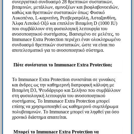
συνεργιστικό συνδυασμό 28 θρεπτικών συστατικών,
βιταμινών, μετάλλων, αμινοξέων και βιοφλαβονοειδών,
καθώς και θρεπτικών συστατικών όπως: Φυσικό
Λυκοπένιο, L-καρνιτίνη, Ρεσβερατρόλη, Ασταξανθίνη,
Άλφα Λιποϊκό Οξύ και επιπλέον Βιταμίνη D (1000 IU)
που συμβάλλουν στη φυσιολογική λειτουργία του
ανοσοποιητικού συστήματος. Βασισμένο σε μελέτες, το
Immunace Extra Protection περιέχει έναν ολοκληρωμένο
συνδυασμό θρεπτικών συστατικών, ώστε να είναι πιο
αποτελεσματικό για το ανοσοποιητικό σύστημα.
Πότε συνίσταται το Immunace Extra Protection;
Το Immunace Extra Protection συνιστάται σε γυναίκες
και άνδρες ως την καθημερινή διατροφική κάλυψη με
Βιταμίνη D3, Ψευδάργυρο και Σελήνιο που συμβάλλουν
στη φυσιολογική λειτουργία του ανοσοποιητικού
συστήματος. Το Immunace Extra Protection μπορεί
επίσης να χρησιμοποιηθεί ως καθημερινό συμπλήρωμα
πολυβιταμινών. Το Immunace μπορεί να ληφθεί για όσο
χρονικό διάστημα απαιτείται.
Μπορεί το Immunace Extra Protection να