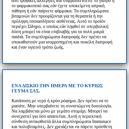
από τροφικές αλλεργίες και συμβουλευτείτε το γιατρό ή
το φαρμακοποιό σας εάν έχετε υποκείμενη ιατρική
πάθηση ή εάν παίρνετε φάρμακα. Τα συμπληρώματα
βιταμινών δεν προορίζονται για τη θεραπεία ή την
πρόληψη οποιασδήποτε ασθένειας. Αυτό το προϊόν
περιέχει Σίδηρο, ο οποίος εάν ληφθεί σε υπερβολική
δόση μπορεί να είναι επιβλαβής για τα πολύ μικρά
παιδιά. Τα συμπληρώματα διατροφής δεν πρέπει να
υποκαθιστούν μια ισορροπημένη και ποικίλη διατροφή
και έναν υγιεινό τρόπο ζωής.
ΕΝΑ ΔΙΣΚΙΟ ΤΗΝ ΗΜΕΡΑ ΜΕ ΤΟ ΚΥΡΙΩΣ
ΓΕΥΜΑ ΣΑΣ.
Κατάποση με νερό ή κρύο ρόφημα. Δεν πρέπει να το
μασάτε. Μην υπερβαίνετε τη συνιστώμενη δοσολογία.
Να λαμβάνεται μόνο με γεμάτο στομάχι. Μπορεί να
συνεχιστεί για όσο απαιτείται. Αυτή η περιεκτική
σύνθεση αντικαθιστά άλλα συμπληρώματα Immunace
και πολυβιταμίνες. Δεν χρειάζεται να πάρετε πρόσθετη