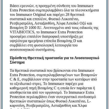
Βάσει ερευνών, η προηγμένη σύνθεση του Immunace
Extra Protection συμπεριλαμβάνει όλα τα πλεονεκτήματα
του Immunace Original και παρέχει 28 θρεπτικά
συστατικά και επιπλέον, Φυσικό Λυκοπένιο,
Ρεσβερατρόλη, Ασταξανθίνη, Άλφα Λιποϊκό Οξύ και
Βιταμίνη D 1000 IU. Ανεπτυγμένο από τους ειδικούς της
VITABIOTICS, το Immunace Extra Protection
προσφέρει επιπλέον διατροφική υποστήριξη με
υψηλότερα ημερήσια επίπεδα Βιταμίνης D και
συμβάλλει στη φυσιολογική λειτουργία του
ανοσοποιητικού συστήματος.
Πρόσθετη Θρεπτική προστασία για το Ανοσοποιητικό
Σύστημα
Τα θρεπτικά συστατικά που βρίσκονται στο Immunace
Extra Protection, συμπεριλαμβανομένων των Βιταμινών
C & E, συμβάλλουν στην προστασία των κυττάρων από
το οξειδωτικό στρες. Το Immunace παρέχει μια
καθημερινή πηγή Βιταμίνης C η οποία δεν παράγεται ή
αποθηκεύεται από τον οργανισμό. Το Immunace Extra
Protection περιλαμβάνει έναν συνεργιστικό συνδυασμό
θρεπτικών συστατικών όπως Φυσικό Λυκοπένιο, L-
καρνιτίνη, Ρεσβερατρόλη, Ασταξανθίνη και Άλφα