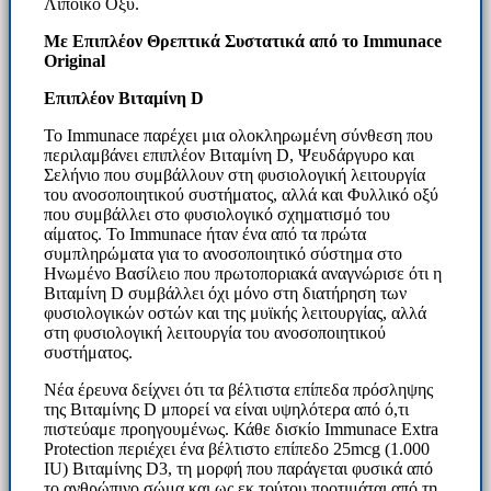
Λιποϊκό Οξύ.
Με Επιπλέον Θρεπτικά Συστατικά από το Immunace
Original
Επιπλέον Βιταμίνη
D
Το Immunace παρέχει μια ολοκληρωμένη σύνθεση που
περιλαμβάνει επιπλέον Βιταμίνη D, Ψευδάργυρο και
Σελήνιο που συμβάλλουν στη φυσιολογική λειτουργία
του ανοσοποιητικού συστήματος, αλλά και Φυλλικό οξύ
που συμβάλλει στο φυσιολογικό σχηματισμό του
αίματος. Το Immunace ήταν ένα από τα πρώτα
συμπληρώματα για το ανοσοποιητικό σύστημα στο
Ηνωμένο Βασίλειο που πρωτοποριακά αναγνώρισε ότι η
Βιταμίνη D συμβάλλει όχι μόνο στη διατήρηση των
φυσιολογικών οστών και της μυϊκής λειτουργίας, αλλά
στη φυσιολογική λειτουργία του ανοσοποιητικού
συστήματος.
Νέα έρευνα δείχνει ότι τα βέλτιστα επίπεδα πρόσληψης
της Βιταμίνης D μπορεί να είναι υψηλότερα από ό,τι
πιστεύαμε προηγουμένως. Κάθε δισκίο Immunace Extra
Protection περιέχει ένα βέλτιστο επίπεδο 25mcg (1.000
IU) Βιταμίνης D3, τη μορφή που παράγεται φυσικά από
το ανθρώπινο σώμα και ως εκ τούτου προτιμάται από τη